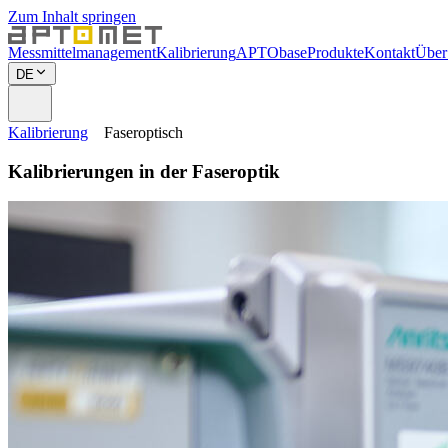
Zum Inhalt springen
Messmittelmanagement
Kalibrierung
APTObase
Produkte
Kontakt
Über
DE
Kalibrierung
Faseroptisch
Kalibrierungen in der Faseroptik