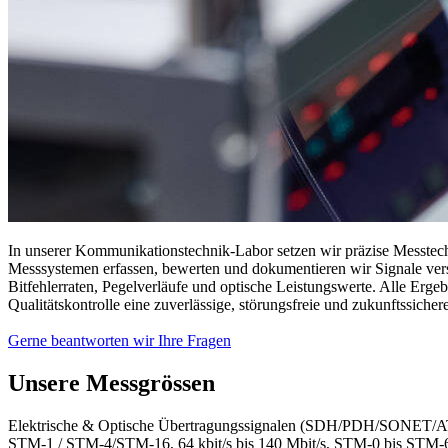
In unserer Kommunikationstechnik-Labor setzen wir präzise Messtech
Messsystemen erfassen, bewerten und dokumentieren wir Signale vers
Bitfehlerraten, Pegelverläufe und optische Leistungswerte. Alle Erg
Qualitätskontrolle eine zuverlässige, störungsfreie und zukunftssich
Gerne beantworten wir Ihre Fragen
Unsere Messgrössen
Elektrische & Optische Übertragungssignalen (SDH/PDH/SONET/
STM‑1 / STM‑4/STM‑16, 64 kbit/s bis 140 Mbit/s, STM‑0 bis STM‑