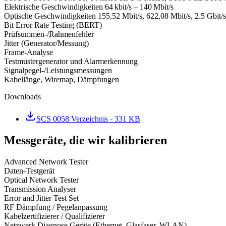
Elektrische Geschwindigkeiten 64 kbit/s – 140 Mbit/s
Optische Geschwindigkeiten 155,52 Mbit/s, 622,08 Mbit/s, 2.5 Gbit/s
Bit Error Rate Testing (BERT)
Prüfsummen‑/Rahmenfehler
Jitter (Generator/Messung)
Frame‑Analyse
Testmustergenerator und Alarmerkennung
Signalpegel‑/Leistungsmessungen
Kabellänge, Wiremap, Dämpfungen
Downloads
SCS 0058 Verzeichnis
- 331 KB
Messgeräte, die wir kalibrieren
Advanced Network Tester
Daten-Testgerät
Optical Network Tester
Transmission Analyser
Error and Jitter Test Set
RF Dämpfung / Pegelanpassung
Kabelzertifizierer / Qualifizierer
Netzwerk Diagnose Geräte (Ethernet, Glasfaser, WLAN)