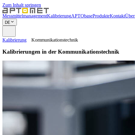
Zum Inhalt springen
Messmittelmanagement
Kalibrierung
APTObase
Produkte
Kontakt
Über
DE
Kalibrierung
Kommunikationstechnik
Kalibrierungen in der Kommunikationstechnik