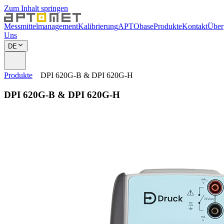
Zum Inhalt springen
Messmittelmanagement
Kalibrierung
APTObase
Produkte
Kontakt
Über
Uns
DE
Produkte
DPI 620G-B & DPI 620G-H
DPI 620G-B & DPI 620G-H