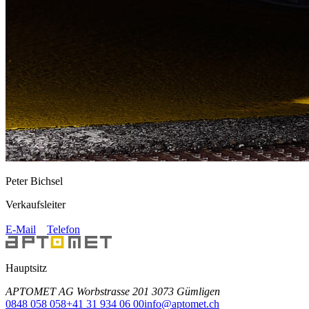
Peter Bichsel
Verkaufsleiter
E-Mail
Telefon
Hauptsitz
APTOMET AG Worbstrasse 201 3073 Gümligen
0848 058 058
+41 31 934 06 00
info@aptomet.ch