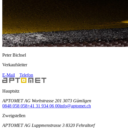
Peter Bichsel
Verkaufsleiter
E-Mail
Telefon
Hauptsitz
APTOMET AG Worbstrasse 201 3073 Gümligen
0848 058 058
+41 31 934 06 00
info@aptomet.ch
Zweigstellen
APTOMET AG Luppmenstrasse 3 8320 Fehraltorf