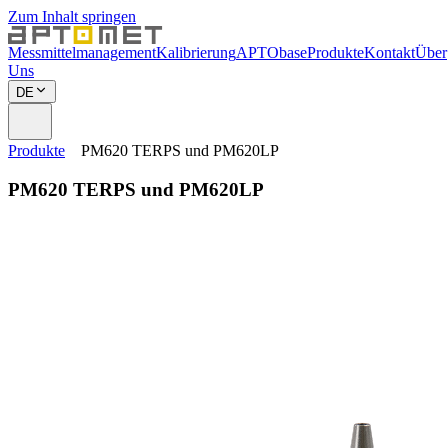
Zum Inhalt springen
Messmittelmanagement
Kalibrierung
APTObase
Produkte
Kontakt
Über
Uns
DE
Produkte
PM620 TERPS und PM620LP
PM620 TERPS und PM620LP