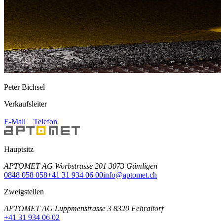
Peter Bichsel
Verkaufsleiter
E-Mail
Telefon
Hauptsitz
APTOMET AG Worbstrasse 201 3073 Gümligen
0848 058 058
+41 31 934 06 00
info@aptomet.ch
Zweigstellen
APTOMET AG Luppmenstrasse 3 8320 Fehraltorf
+41 31 934 06 02