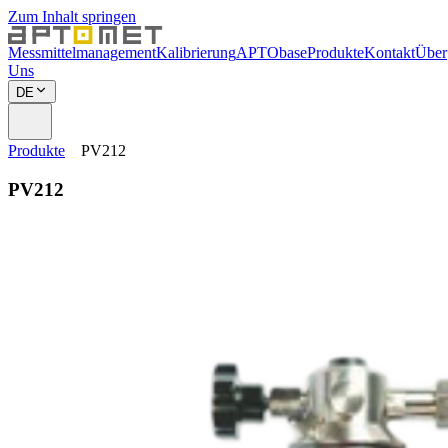
Zum Inhalt springen
Messmittelmanagement
Kalibrierung
APTObase
Produkte
Kontakt
Über
Uns
DE
Produkte
PV212
PV212