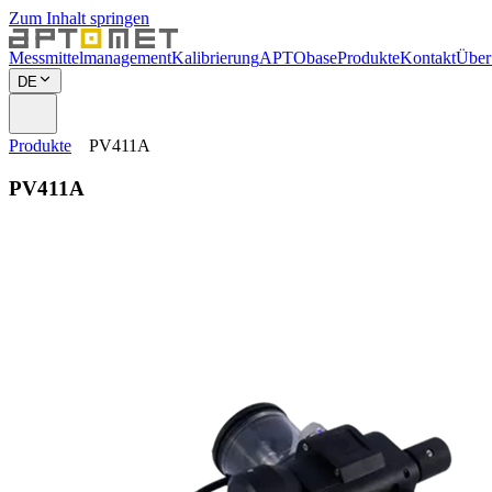
Zum Inhalt springen
Messmittelmanagement
Kalibrierung
APTObase
Produkte
Kontakt
Über
DE
Produkte
PV411A
PV411A