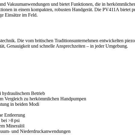
und Vakuumanwendungen und bietet Funktionen, die in herkömmlichen
ktionen in einem kompakten, robusten Handgerät. Die PV411A bietet
ige Einsätze im Feld.
chnik. Die vom britischen Traditionsunternehmen entwickelten piez
ität, Genauigkeit und schnelle Ansprechzeiten – in jeder Umgebung.
i hydraulischem Betrieb
d im Vergleich zu herkömmlichen Handpumpen
stung in beiden Modi
ne Entleerung
 bei >8 psi
sem Mineralöl
 Vakuum- und Niederdruckanwendungen