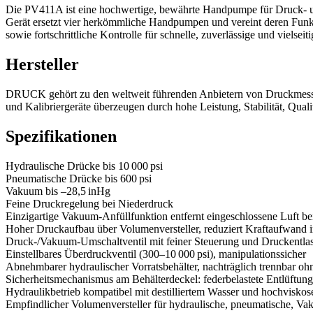
Die PV411A ist eine hochwertige, bewährte Handpumpe für Druck- 
Gerät ersetzt vier herkömmliche Handpumpen und vereint deren Fun
sowie fortschrittliche Kontrolle für schnelle, zuverlässige und vielseit
Hersteller
DRUCK gehört zu den weltweit führenden Anbietern von Druckmesste
und Kalibriergeräte überzeugen durch hohe Leistung, Stabilität, Qual
Spezifikationen
Hydraulische Drücke bis 10 000 psi
Pneumatische Drücke bis 600 psi
Vakuum bis –28,5 inHg
Feine Druckregelung bei Niederdruck
Einzigartige Vakuum-Anfüllfunktion entfernt eingeschlossene Luft be
Hoher Druckaufbau über Volumenversteller, reduziert Kraftaufwan
Druck-/Vakuum-Umschaltventil mit feiner Steuerung und Druckentla
Einstellbares Überdruckventil (300–10 000 psi), manipulationssicher
Abnehmbarer hydraulischer Vorratsbehälter, nachträglich trennbar oh
Sicherheitsmechanismus am Behälterdeckel: federbelastete Entlüftung
Hydraulikbetrieb kompatibel mit destilliertem Wasser und hochvisko
Empfindlicher Volumenversteller für hydraulische, pneumatische,