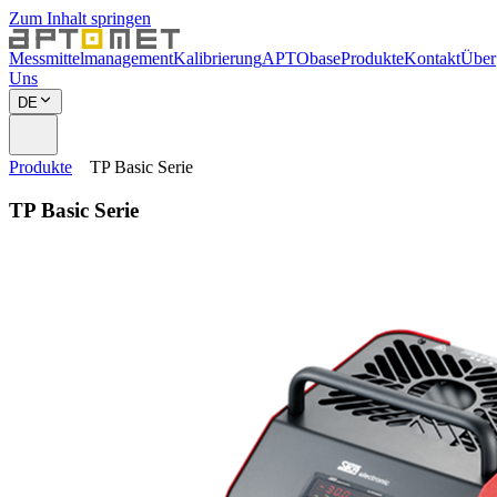
Zum Inhalt springen
Messmittelmanagement
Kalibrierung
APTObase
Produkte
Kontakt
Über
Uns
DE
Produkte
TP Basic Serie
TP Basic Serie