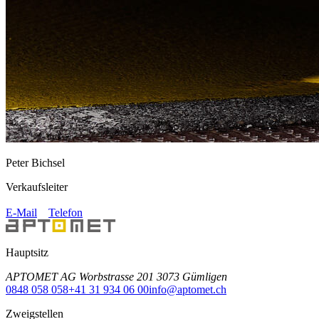
Peter Bichsel
Verkaufsleiter
E-Mail
Telefon
Hauptsitz
APTOMET AG Worbstrasse 201 3073 Gümligen
0848 058 058
+41 31 934 06 00
info@aptomet.ch
Zweigstellen