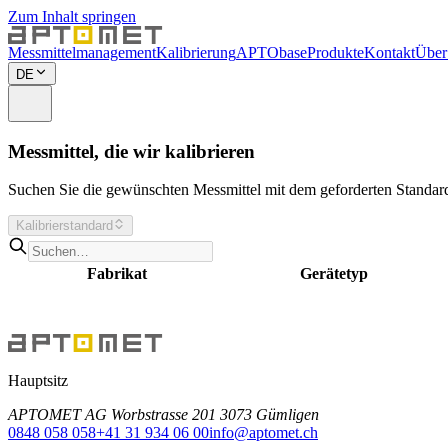
Zum Inhalt springen
Messmittelmanagement
Kalibrierung
APTObase
Produkte
Kontakt
Über
DE
Messmittel, die wir kalibrieren
Suchen Sie die gewünschten Messmittel mit dem geforderten Standard
Kalibrierstandard
Fabrikat
Gerätetyp
Hauptsitz
APTOMET AG Worbstrasse 201 3073 Gümligen
0848 058 058
+41 31 934 06 00
info@aptomet.ch