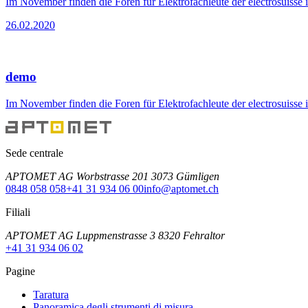
Im November finden die Foren für Elektrofachleute der electrosuisse 
26.02.2020
demo
Im November finden die Foren für Elektrofachleute der electrosuisse 
Sede centrale
APTOMET AG Worbstrasse 201 3073 Gümligen
0848 058 058
+41 31 934 06 00
info@aptomet.ch
Filiali
APTOMET AG Luppmenstrasse 3 8320 Fehraltor
+41 31 934 06 02
Pagine
Taratura
Panoramica degli strumenti di misura