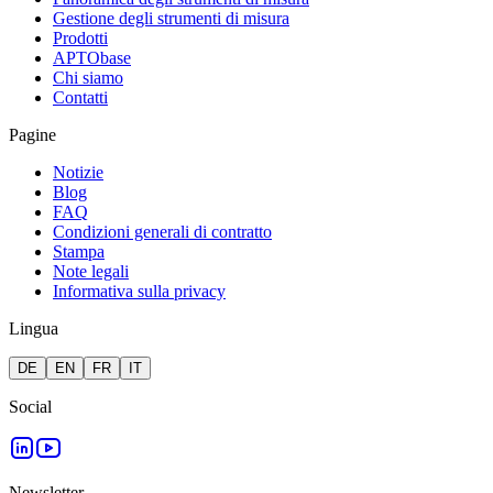
Gestione degli strumenti di misura
Prodotti
APTObase
Chi siamo
Contatti
Pagine
Notizie
Blog
FAQ
Condizioni generali di contratto
Stampa
Note legali
Informativa sulla privacy
Lingua
DE
EN
FR
IT
Social
Newsletter