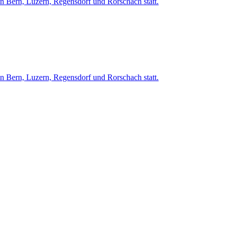
in Bern, Luzern, Regensdorf und Rorschach statt.
in Bern, Luzern, Regensdorf und Rorschach statt.