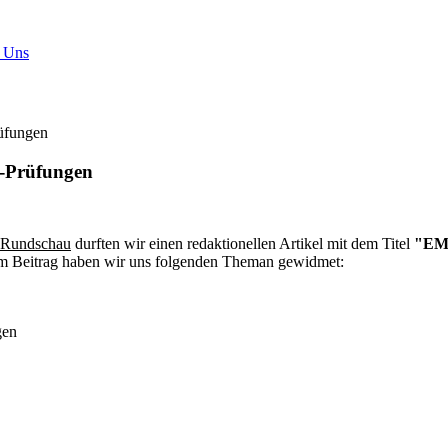
 Uns
üfungen
V-Prüfungen
n Rundschau
durften wir einen redaktionellen Artikel mit dem Titel
"EMV
Im Beitrag haben wir uns folgenden Theman gewidmet:
gen