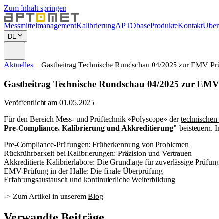
Zum Inhalt springen
Messmittelmanagement
Kalibrierung
APTObase
Produkte
Kontakt
Über
DE
Aktuelles
Gastbeitrag Technische Rundschau 04/2025 zur EMV-Pr
Gastbeitrag Technische Rundschau 04/2025 zur EM
Veröffentlicht am 01.05.2025
Für den Bereich Mess- und Prüftechnik «Polyscope» der
technische
Pre-Compliance, Kalibrierung und Akkreditierung"
beisteuern. 
Pre-Compliance-Prüfungen: Früherkennung von Problemen
Rückführbarkeit bei Kalibrierungen: Präzision und Vertrauen
Akkreditierte Kalibrierlabore: Die Grundlage für zuverlässige Prüfun
EMV-Prüfung in der Halle: Die finale Überprüfung
Erfahrungsaustausch und kontinuierliche Weiterbildung
-> Zum Artikel in unserem
Blog
Verwandte Beiträge