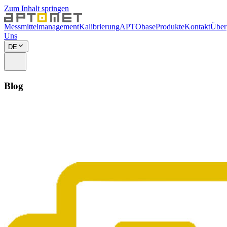
Zum Inhalt springen
Messmittelmanagement
Kalibrierung
APTObase
Produkte
Kontakt
Über
Uns
DE
Blog