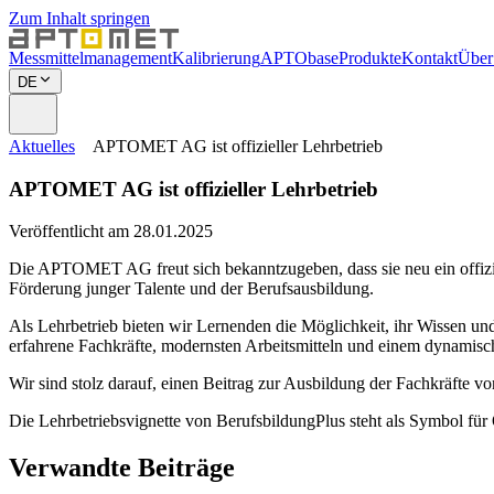
Zum Inhalt springen
Messmittelmanagement
Kalibrierung
APTObase
Produkte
Kontakt
Über
DE
Aktuelles
APTOMET AG ist offizieller Lehrbetrieb
APTOMET AG ist offizieller Lehrbetrieb
Veröffentlicht am 28.01.2025
Die APTOMET AG freut sich bekanntzugeben, dass sie neu ein offizi
Förderung junger Talente und der Berufsausbildung.
Als Lehrbetrieb bieten wir Lernenden die Möglichkeit, ihr Wissen und
erfahrene Fachkräfte, modernsten Arbeitsmitteln und einem dynamisch
Wir sind stolz darauf, einen Beitrag zur Ausbildung der Fachkräfte v
Die Lehrbetriebsvignette von BerufsbildungPlus steht als Symbol fü
Verwandte Beiträge