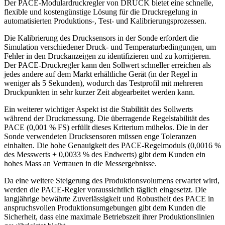
Der PACE-Modulardruckregler von DRUCK bietet eine schnelle,
flexible und kostengünstige Lösung für die Druckregelung in
automatisierten Produktions-, Test- und Kalibrierungsprozessen.
Die Kalibrierung des Drucksensors in der Sonde erfordert die
Simulation verschiedener Druck- und Temperaturbedingungen, um
Fehler in den Druckanzeigen zu identifizieren und zu korrigieren.
Der PACE-Druckregler kann den Sollwert schneller erreichen als
jedes andere auf dem Markt erhältliche Gerät (in der Regel in
weniger als 5 Sekunden), wodurch das Testprofil mit mehreren
Druckpunkten in sehr kurzer Zeit abgearbeitet werden kann.
Ein weiterer wichtiger Aspekt ist die Stabilität des Sollwerts
während der Druckmessung. Die überragende Regelstabilität des
PACE (0,001 % FS) erfüllt dieses Kriterium mühelos. Die in der
Sonde verwendeten Drucksensoren müssen enge Toleranzen
einhalten. Die hohe Genauigkeit des PACE-Regelmoduls (0,0016 %
des Messwerts + 0,0033 % des Endwerts) gibt dem Kunden ein
hohes Mass an Vertrauen in die Messergebnisse.
Da eine weitere Steigerung des Produktionsvolumens erwartet wird,
werden die PACE-Regler voraussichtlich täglich eingesetzt. Die
langjährige bewährte Zuverlässigkeit und Robustheit des PACE in
anspruchsvollen Produktionsumgebungen gibt dem Kunden die
Sicherheit, dass eine maximale Betriebszeit ihrer Produktionslinien