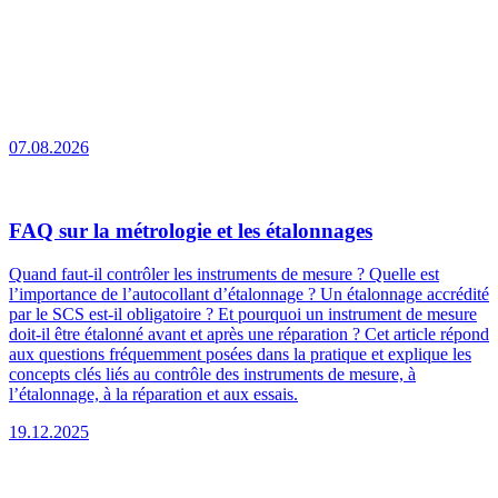
07.08.2026
FAQ sur la métrologie et les étalonnages
Quand faut-il contrôler les instruments de mesure ? Quelle est
l’importance de l’autocollant d’étalonnage ? Un étalonnage accrédité
par le SCS est-il obligatoire ? Et pourquoi un instrument de mesure
doit-il être étalonné avant et après une réparation ? Cet article répond
aux questions fréquemment posées dans la pratique et explique les
concepts clés liés au contrôle des instruments de mesure, à
l’étalonnage, à la réparation et aux essais.
19.12.2025